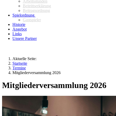
Arbeitsstunden
Beitrittserklärung
Beitragsordnung
Spielordnung
Gastspieler
Historie
Angebot
Links
Unsere Partner
Aktuelle Seite:
Startseite
Termine
Mitgliederversammlung 2026
Mitgliederversammlung 2026