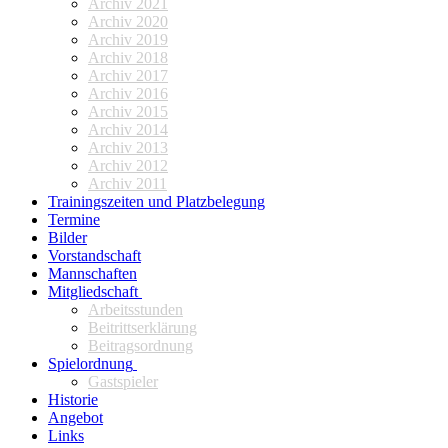
Archiv 2021
Archiv 2020
Archiv 2019
Archiv 2018
Archiv 2017
Archiv 2016
Archiv 2015
Archiv 2014
Archiv 2013
Archiv 2012
Archiv 2011
Trainingszeiten und Platzbelegung
Termine
Bilder
Vorstandschaft
Mannschaften
Mitgliedschaft
Arbeitsstunden
Beitrittserklärung
Beitragsordnung
Spielordnung
Gastspieler
Historie
Angebot
Links