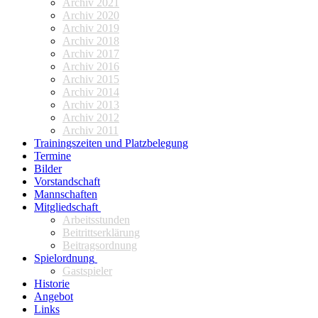
Archiv 2021
Archiv 2020
Archiv 2019
Archiv 2018
Archiv 2017
Archiv 2016
Archiv 2015
Archiv 2014
Archiv 2013
Archiv 2012
Archiv 2011
Trainingszeiten und Platzbelegung
Termine
Bilder
Vorstandschaft
Mannschaften
Mitgliedschaft
Arbeitsstunden
Beitrittserklärung
Beitragsordnung
Spielordnung
Gastspieler
Historie
Angebot
Links